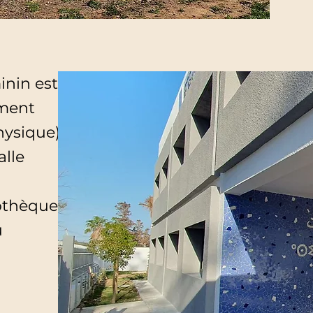
inin est
ement
hysique),
alle
othèque,
u