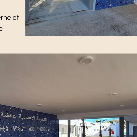
rne et
e