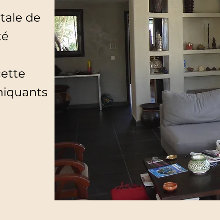
tale de
té
cette
niquants